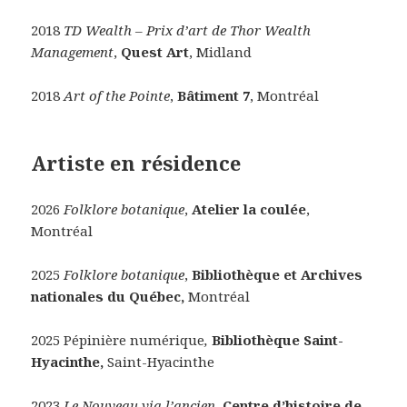
2018
TD Wealth – Prix d’art de Thor Wealth
Management
,
Quest Art
, Midland
2018
Art of the Pointe
,
Bâtiment 7
, Montréal
Artiste en résidence
2026
Folklore botanique
,
Atelier la coulée
,
Montréal
2025
Folklore botanique
,
Bibliothèque et Archives
nationales du Québec,
Montréal
2025 Pépinière numérique
,
Bibliothèque Saint-
Hyacinthe,
Saint-Hyacinthe
2023
Le Nouveau via l’ancien
,
Centre d’histoire de